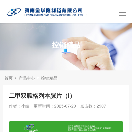
控销精品
首页
产品中心
控销精品
二甲双胍格列本脲片（I）
作者：小编
更新时间：2025-07-29
点击数：
2907