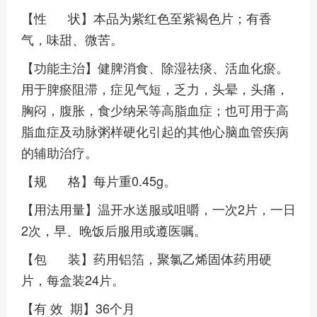
【性 状】本品为紫红色至紫褐色片；有香
气，味甜、微苦。
【功能主治】健脾消食、除湿祛痰、活血化瘀。
用于脾瘀阻滞，症见气短，乏力，头晕，头痛，
胸闷，腹胀，食少纳呆等高脂血症；也可用于高
脂血症及动脉粥样硬化引起的其他心脑血管疾病
的辅助治疗。
【规 格】每片重0.45g。
【用法用量】温开水送服或咀嚼，一次2片，一日
2次，早、晚饭后服用或遵医嘱。
【包 装】药用铝箔，聚氯乙烯固体药用硬
片，每盒装24片。
【有 效 期】36个月