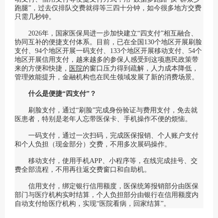
跑腿”，过去仅排队交费就得等三四十分钟，如今很多地方交费
只需几秒钟。
2026年，国家医保局进一步加快建立“四支付”相互融合、
协同互补的便捷支付体系。目前，已在全国130个地区开展刷脸
支付、94个地区开展一码支付、133个地区开展移动支付、54个
地区开展信用支付，越来越多的参保人感受到这项惠民政策带
来的方便和快捷，
医院
的窗口压力得到疏解，人力成本降低，
管理效能提升，金融机构也在民生领域发展了新的消费场景。
什么是便捷“四支付”？
刷脸支付，通过“刷脸”完成身份验证与费用支付，免去就
医患者，特别是老年人忘带医保卡、手机操作不便的烦恼。
一码支付，通过一次扫码，完成医保报销、个人账户支付
和个人负担（现金部分）交费，不用多次展码操作。
移动支付，使用手机APP、小程序等，在线完成挂号、交
费全部流程，不用再往返交费窗口和自助机。
信用支付，绑定银行信用额度，医保统筹报销部分由医保
部门与医疗机构实时结算，个人负担部分由银行在信用额度内
自动支付给医疗机构，实现“医院看病，回家结算”。