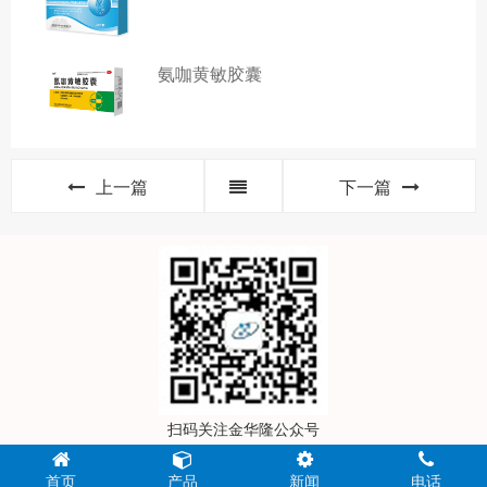
氨咖黄敏胶囊
上一篇
下一篇
扫码关注金华隆公众号
Copyright© 河南金华隆制药有限公司 All rights reserved
首页
产品
新闻
电话
豫ICP备2023006019号
《互联网药品信息服务资格证书》 证书编号：(豫)-非